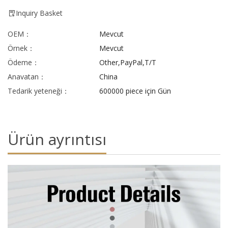
Inquiry Basket
OEM：
Mevcut
Örnek：
Mevcut
Ödeme：
Other,PayPal,T/T
Anavatan：
China
Tedarik yeteneği：
600000 piece için Gün
Ürün ayrıntısı