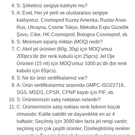
S: Şirketiniz sergiye katılıyor mu?
A: Evet. Her yıl yerli ve uluslararası sergiye
katılıyoruz. Cosmoprof Kuzey Amerika, Ruslar Arası
Rus, Ukrayna, Cosme Tokyo, Meksika Expo Güzellik
Şovu, Cibe, HK Cosmoprof, Bologna Cosmoprof, vb.
S: Minimum sipariş miktarı (MOQ) nedir?
C: Akril jel ürünleri (60g, 30g) için MOQ'umuz
200pcs'dir (bir renk kabulü için 25pcs); Jel Oje
Ürünleri (15 ml) için MOQ'umuz 1000 pc'dir (bir renk
kabulü için 65pcs).
S: Ne tür ürün sertifikalarınız var?
A: Ürün sertifikalarımız arasında GMPC-ISO22716,
SGS, MSDS, CPSR, CPNP kaydı için PIF, vb.
S: Ürünlerinizin satış noktaları nelerdir?
C: Ürünlerimizin satış noktası renk farkının küçük
olmasıdır; Kalite sabittir ve dayanıklılık en az 4
haftadır; Seçilmiş için 3000'den fazla jel rengi vardır;
seçilmiş için çok çeşitli ürünler; Özelleştirilmiş renkler