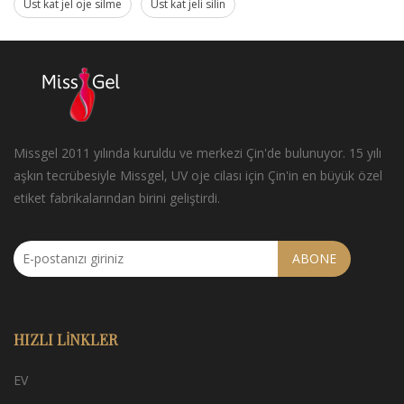
Üst kat jel oje silme
Üst kat jeli silin
Missgel 2011 yılında kuruldu ve merkezi Çin'de bulunuyor. 15 yılı
aşkın tecrübesiyle Missgel, UV oje cilası için Çin'in en büyük özel
etiket fabrikalarından birini geliştirdi.
ABONE
HIZLI LINKLER
EV