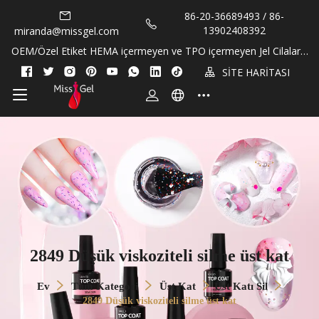
86-20-36689493 / 86-
13902408392
miranda@missgel.com
OEM/Özel Etiket HEMA içermeyen ve TPO içermeyen Jel Cilalar v
e Tırnak Eti Yağları!
SİTE HARİTASI
2849 Düşük viskoziteli silme üst kat
Ev
Tüm Kategori
Üst Kat
Üst Katı Sil
2849 Düşük viskoziteli silme üst kat