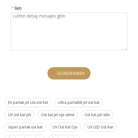
*
İleti
GÖNDERMEK
En parlak jel cila üst kat
Ultra parlaklık jel üst kat
UV üst kat jeli
Üst kat jel oje silme
Üst kat jeli silin
süper parlak üst kat
UV Üst Kat Oje
UV LED Üst Kat